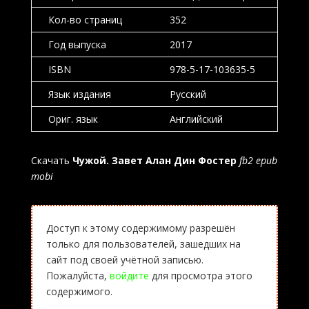
Кол-во страниц
352
Год выпуска
2017
ISBN
978-5-17-103635-5
Язык издания
Русский
Ориг. язык
Английский
Скачать
Чужой. Завет Алан Дин Фостер
fb2 epub
mobi
Доступ к этому содержимому разрешён
только для пользователей, зашедших на
сайт под своей учётной записью.
Пожалуйста,
войдите
для просмотра этого
содержимого.