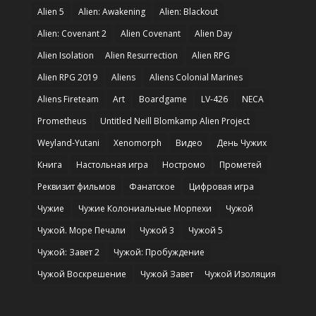
Alien 5
Alien: Awakening
Alien: Blackout
Alien: Covenant 2
Alien Covenant
Alien Day
Alien Isolation
Alien Resurrection
Alien RPG
Alien RPG 2019
Aliens
Aliens Colonial Marines
Aliens Fireteam
Art
Boardgame
LV-426
NECA
Prometheus
Untitled Neill Blomkamp Alien Project
Weyland-Yutani
Xenomorph
Видео
День Чужих
Книга
Настольная игра
Ностромо
Прометей
Реквизит фильмов
Фанатское
Цифровая игра
Чужие
Чужие Колониальные Морпехи
Чужой
Чужой. Море Печали
Чужой 3
Чужой 5
Чужой: Завет 2
Чужой: Пробуждение
Чужой Воскрешение
Чужой Завет
Чужой Изоляция