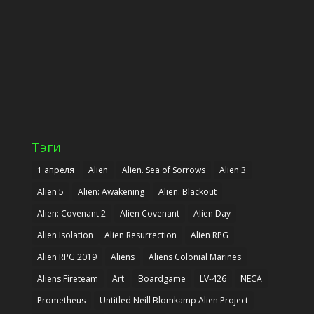
Тэги
1 апреля
Alien
Alien. Sea of Sorrows
Alien 3
Alien 5
Alien: Awakening
Alien: Blackout
Alien: Covenant 2
Alien Covenant
Alien Day
Alien Isolation
Alien Resurrection
Alien RPG
Alien RPG 2019
Aliens
Aliens Colonial Marines
Aliens Fireteam
Art
Boardgame
LV-426
NECA
Prometheus
Untitled Neill Blomkamp Alien Project