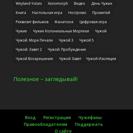
Weyland-Yutani
Xenomorph
Видео
День Чужих
Книга
Настольная игра
Ностромо
Прометей
Реквизит фильмов
Фанатское
Цифровая игра
Чужие
Чужие Колониальные Морпехи
Чужой
Чужой. Море Печали
Чужой 3
Чужой 5
Чужой: Завет 2
Чужой: Пробуждение
Чужой Воскрешение
Чужой Завет
Чужой Изоляция
Полезное – заглядывай!
Вход
Регистрация
Чужефаны
Правообладателям
Поддержать
О сайте