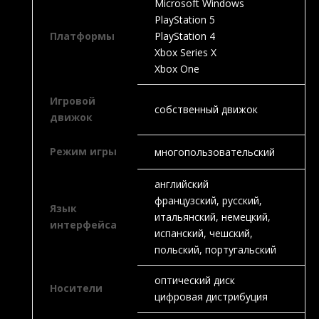
Microsoft Windows
PlayStation 5
Платформы
PlayStation 4
Xbox Series X
Xbox One
Игровой
собственный движок
движок
Режим игры
многопользовательский
английский
французский, русский,
Язык
итальянский, немецкий,
интерфейса
испанский, чешский,
польский, португальский
оптический диск
Носители
цифровая дистрибуция