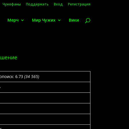
Чужефаны
Поддержать
Вход
Регистрация
Мерч
Мир Чужих
Вики
ешение
опоиск:
6.73
(34 565)
»