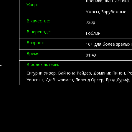
Боевики, Фантастика, 
Жанр:
Ужасы, Зарубежные
В качестве:
720p
В переводе:
Гоблин
Возраст:
16+
для более зрелых
Время:
01:49
В ролях актеры:
Сигурни Уивер
,
Вайнона Райдер
,
Доминик Пинон
,
Ро
Уинкотт
,
Дж.Э. Фримен
,
Лиленд Орсер
,
Брэд Дуриф
,