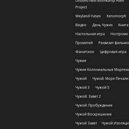
Untitled Neill Blomkamp Alien
Project
Weyland-Yutani
Xenomorph
Видео
День Чужих
Книга
Настольная игра
Ностромо
Прометей
Реквизит фильмо
Фанатское
Цифровая игра
Чужие
Чужие Колониальные Морпех
Чужой
Чужой. Море Печали
Чужой 3
Чужой 5
Чужой: Завет 2
Чужой: Пробуждение
Чужой Воскрешение
Чужой Завет
Чужой Изоляци