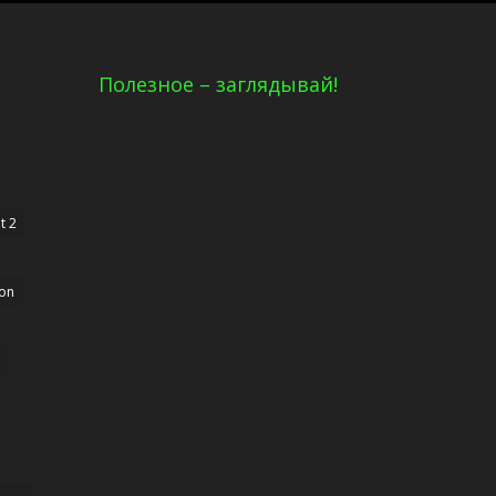
Полезное – заглядывай!
t 2
ion