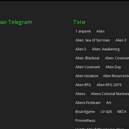
нал Telegram
Тэги
1 апреля
Alien
Alien. Sea of Sorrows
Alien 3
Alien 5
Alien: Awakening
Alien: Blackout
Alien: Covenan
Alien Covenant
Alien Day
Alien Isolation
Alien Resurrect
Alien RPG
Alien RPG 2019
Aliens
Aliens Colonial Marines
Aliens Fireteam
Art
Boardgame
LV-426
NECA
Prometheus