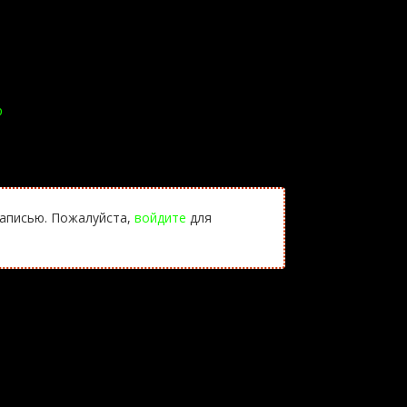
p
записью. Пожалуйста,
войдите
для