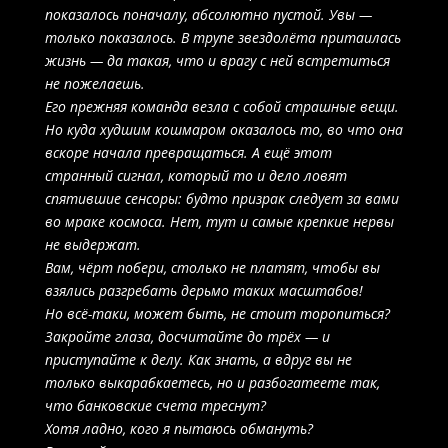
показалось поначалу, абсолютно пустой. Увы —
только показалось. В трупе звездолёта притаилась
жизнь — да такая, что и врагу с ней встретиться
не пожелаешь.
Его прежняя команда везла с собой страшные вещи.
Но куда худшим кошмаром оказалось то, во что она
вскоре начала превращаться. А ещё этот
странный сигнал, который то и дело ловят
спятившие сенсоры: будто призрак следует за вами
во мраке космоса. Нет, тут и самые крепкие нервы
не выдержат.
Вам, чёрт побери, столько не платят, чтобы вы
взялись разгребать дерьмо таких масштабов!
Но всё-таки, может быть, не стоит торопиться?
Закройте глаза, досчитайте до трёх — и
приступайте к делу. Как знать, а вдруг вы не
только выкарабкаетесь, но и разбогатеете так,
что банковские счета треснут?
Хотя ладно, кого я пытаюсь обмануть?