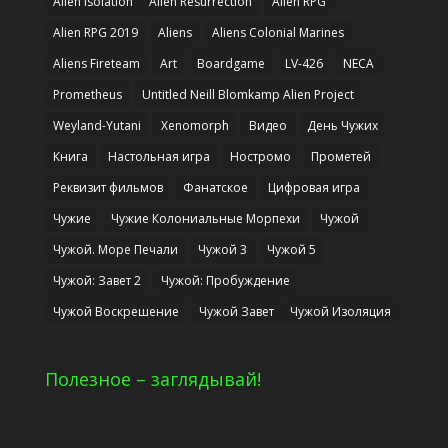
Alien Isolation
Alien Resurrection
Alien RPG
Alien RPG 2019
Aliens
Aliens Colonial Marines
Aliens Fireteam
Art
Boardgame
LV-426
NECA
Prometheus
Untitled Neill Blomkamp Alien Project
Weyland-Yutani
Xenomorph
Видео
День Чужих
Книга
Настольная игра
Ностромо
Прометей
Реквизит фильмов
Фанатское
Цифровая игра
Чужие
Чужие Колониальные Морпехи
Чужой
Чужой. Море Печали
Чужой 3
Чужой 5
Чужой: Завет 2
Чужой: Пробуждение
Чужой Воскрешение
Чужой Завет
Чужой Изоляция
Полезное – заглядывай!