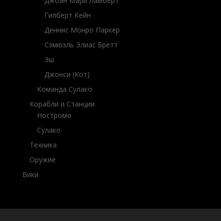
Джоан Мари Ламберт
Гилберт Кейн
Деннис Монро Паркер
Сэмюэль Элиас Бретт
Эш
Джонси (Кот)
Команда Сулако
Корабли и Станции
Ностромо
Сулако
Техника
Оружие
Вики