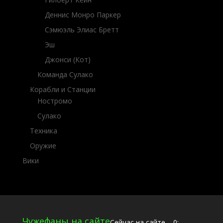
Деннис Монро Паркер
Сэмюэль Элиас Бретт
Эш
Джонси (Кот)
Команда Сулако
Корабли и Станции
Ностромо
Сулако
Техника
Оружие
Вики
Чужефаны на сайте
Сейчас на сайте – 0: