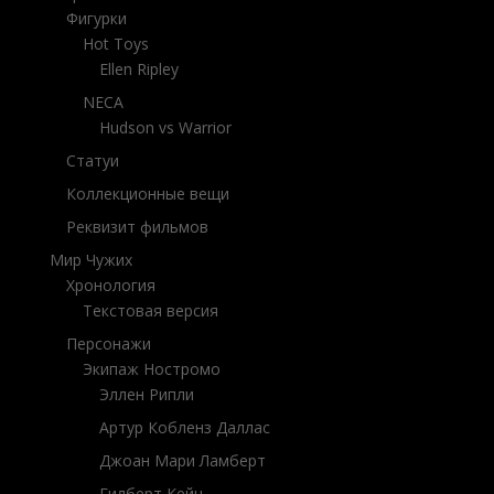
Фигурки
Hot Toys
Ellen Ripley
NECA
Hudson vs Warrior
Статуи
Коллекционные вещи
Реквизит фильмов
Мир Чужих
Хронология
Текстовая версия
Персонажи
Экипаж Ностромо
Эллен Рипли
Артур Кобленз Даллас
Джоан Мари Ламберт
Гилберт Кейн