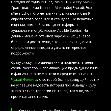
Сегодня обсудим вышедшую в США книгу Миры
Грант (наст. имя Шеннон Макгвайр) Чужой: Эхо
(Alien: Echo). Кто не помнит, релиз книги был 9
апреля этого года. Как и стандартные печатные
издания, роман был выпущен в формате
аудиокниги и опубликован Audible Studios. На
данный момент отзывов зарубежных фанатов
более чем достаточно, что позволяет сделать
определенные выводы и узнать интересные
подробности.
Сразу скажу, что данная книга привлекала меня
своим сюжетом, напоминающим предыдущие книги
и фильмы. Это не фэнтези о средневековье как
Чужой Фаланга
, о которой был предыдущий пост, и
не успевшие надоесть истории про Аманду и Зулу.
Книга в стиле трилогии Из теней, так я подумал
прочитав аннотацию:
«Оливию и ее сестру-близнеца Виолу таскали