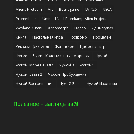
Alien RPG 2019
Aliens
Aliens Colonial Marines
Aliens Fireteam
Art
Boardgame
LV-426
NECA
Prometheus
Untitled Neill Blomkamp Alien Project
Weyland-Yutani
Xenomorph
Видео
День Чужих
Книга
Настольная игра
Ностромо
Прометей
Реквизит фильмов
Фанатское
Цифровая игра
Чужие
Чужие Колониальные Морпехи
Чужой
Чужой. Море Печали
Чужой 3
Чужой 5
Чужой: Завет 2
Чужой: Пробуждение
Чужой Воскрешение
Чужой Завет
Чужой Изоляция
Полезное – заглядывай!