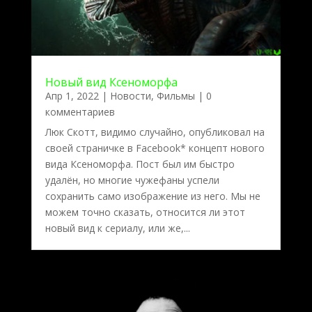
Новый вид Ксеноморфа
Апр 1, 2022
|
Новости
,
Фильмы
| 0
комментариев
Люк Скотт, видимо случайно, опубликовал на
своей страничке в Facebook* концепт нового
вида Ксеноморфа. Пост был им быстро
удалён, но многие чужефаны успели
сохранить само изображение из него. Мы не
можем точно сказать, относится ли этот
новый вид к сериалу, или же,...