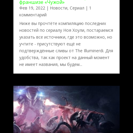
франшизе «Чужой»
Фев 19, 2022
|
Новости
,
Сериал
| 1
комментарий
Ниже вы прочтёте компиляцию последних
новостей по сериалу Ноя Хоули, постараемся
указать все источники, где это возможно, но
учтите - присутствуют ещё не
подтверждённые сливы от The Illuminerdi. Для
удобства, так как проект на данный момент
не имеет названия, мы будем...