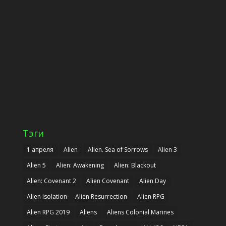
Тэги
1 апреля
Alien
Alien. Sea of Sorrows
Alien 3
Alien 5
Alien: Awakening
Alien: Blackout
Alien: Covenant 2
Alien Covenant
Alien Day
Alien Isolation
Alien Resurrection
Alien RPG
Alien RPG 2019
Aliens
Aliens Colonial Marines