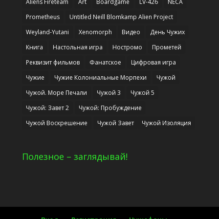
Aliens Fireteam
Art
Boardgame
LV-426
NECA
Prometheus
Untitled Neill Blomkamp Alien Project
Weyland-Yutani
Xenomorph
Видео
День Чужих
Книга
Настольная игра
Ностромо
Прометей
Реквизит фильмов
Фанатское
Цифровая игра
Чужие
Чужие Колониальные Морпехи
Чужой
Чужой. Море Печали
Чужой 3
Чужой 5
Чужой: Завет 2
Чужой: Пробуждение
Чужой Воскрешение
Чужой Завет
Чужой Изоляция
Полезное – заглядывай!