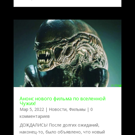
Анонс нового фильма по вселенной
Чужих!
Мар 5, 2022
|
Новости
,
Фильмы
| 0
комментариев
ДОЖДАЛИСЬ! После долгих ожиданий,
наконец-то, было объявлено, что новый