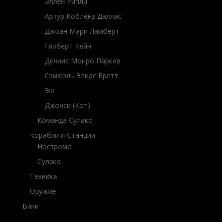
Эллен Рипли
Артур Кобленз Даллас
Джоан Мари Ламберт
Гилберт Кейн
Деннис Монро Паркер
Сэмюэль Элиас Бретт
Эш
Джонси (Кот)
Команда Сулако
Корабли и Станции
Ностромо
Сулако
Техника
Оружие
Вики