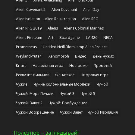
Alien 5
Alien: Awakening
Alien: Blackout
Alien: Covenant 2
Alien Covenant
Alien Day
Alien Isolation
Alien Resurrection
Alien RPG
Alien RPG 2019
Aliens
Aliens Colonial Marines
Aliens Fireteam
Art
Boardgame
LV-426
NECA
Prometheus
Untitled Neill Blomkamp Alien Project
Weyland-Yutani
Xenomorph
Видео
День Чужих
Книга
Настольная игра
Ностромо
Прометей
Реквизит фильмов
Фанатское
Цифровая игра
Чужие
Чужие Колониальные Морпехи
Чужой
Чужой. Море Печали
Чужой 3
Чужой 5
Чужой: Завет 2
Чужой: Пробуждение
Чужой Воскрешение
Чужой Завет
Чужой Изоляция
Полезное – заглядывай!